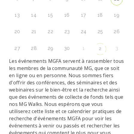
13
14
15
16
17
18
19
20
21
22
23
24
25
26
27
28
29
30
1
3
2
Les événements MGFA servent à rassembler tous
les membres de la communauté MG, que ce soit
en ligne ou en personne. Nous sommes fiers
d'offrir des conférences, des séminaires et des
webinaires sur le bien-être et la recherche ainsi
que des événements de collecte de fonds tels que
nos MG Walks. Nous espérons que vous
utiliserez cette liste et ce calendrier pratiques de
recherche d'événements MGFA pour voir les
événements à venir ou passés et rechercher les
événements qui comptent le plus pour vous.